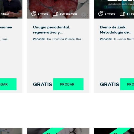
5 meses
108 capítulos
5 meses
64 ca
pítulos
Cirugía periodontal,
Demo de Zink.
ciones
regenerativa y
Metodología de
mucogingival
Investigación
Ponente:
Dra. Cristina Puente, Dra.
Ponente:
Dr. Javier Serr
, Luis
Mª Cruz Frías López, Dra. Margarita
s
Vázquez Gómez, Dra. Gema Maeso,
Dra. Noelia Sanz, Dña. Cristina
Alández
GRATIS
GRATIS
PROBAR
PR
OBAR