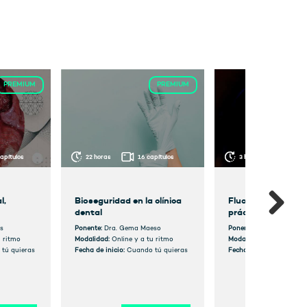
PREMIUM
PREMIUM
apítulos
22 horas
16 capítulos
3 horas
3 capítulo
l,
Bioseguridad en la clínica
Fluorescencia en l
dental
práctica clínica di
s
Ponente:
Dra. Gema Maeso
Ponente:
Dra. Katherine
u ritmo
Modalidad:
Online y a tu ritmo
Modalidad:
Online y a t
tú quieras
Fecha de inicio:
Cuando tú quieras
Fecha de inicio:
Cuando 