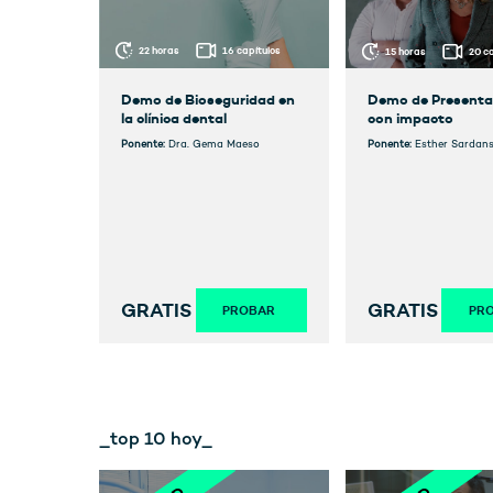
22 horas
16 capítulos
15 horas
20 ca
Demo de Bioseguridad en
Demo de Presenta
la clínica dental
con impacto
Ponente:
Dra. Gema Maeso
Ponente:
Esther Sardans
Martinez y Didier Delma
GRATIS
GRATIS
PROBAR
PR
_top 10 hoy_