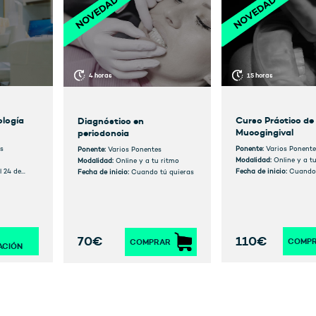
15 horas
4 horas
logía
Curso Práctico de
Diagnóstico en
Mucogingival
periodoncia
s
Ponente:
Varios Ponente
Ponente:
Varios Ponentes
Modalidad:
Online y a t
Modalidad:
Online y a tu ritmo
l 24 de
Fecha de inicio:
Cuando 
Fecha de inicio:
Cuando tú quieras
110€
70€
COMP
COMPRAR
ACIÓN