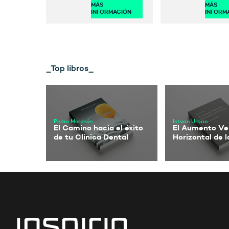
MÁS
MÁS
INFORMACIÓN
INFORM
_Top libros_
Pedro Morchón
Istvan Urban
El Camino hacia el éxito
El Aumento Ver
de tu Clínica Dental
Horizontal de 