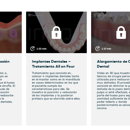
1:55 min
1:37 min
acción
Implantes Dentales –
Alargamiento de 
Tratamiento All on Four
Dental
al, a
Tratamiento que consiste en
Vídeo en 3D que muestr
mpo se
colocar 4 implantes dentales tanto
técnica de cirugía perio
de
en el maxilar como en la mandíbula
utilizada para restaurar
ue el hueso
en casos determinados en los que
muy dañados. El procedimiento
 atrofia. El
el paciente cumpla las
consiste en eliminar la 
pués de
características para ello. Se
dañada de la pieza denta
racción
muestra la posición y colocación
pulpa si está afectada, eliminar
 reabsorbe
de los implantes y la posterior
parte del hueso para ex
a la
prótesis que se atornilla sobre ellos.
cantidad suficiente de d
 dentales.
poder tallarlo y donde
posteriormente se ubica
corona.