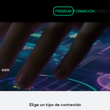
Comunida
tión Clínicas
Cursos
Partner
Club Blue
PREMIUM
FORMACIÓN
LIVE
BLO
Masters
New Generatio
mación Gestión
Series
Experto
Kit Digital
Libros
Industri
Live
Universidade
l con
Elige un tipo de contenido