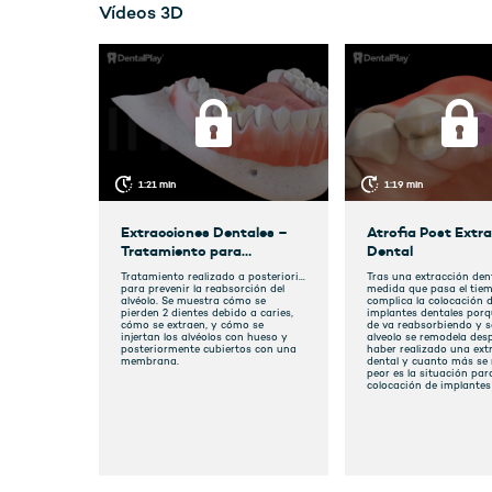
Vídeos 3D
1:21 min
1:19 min
Extracciones Dentales –
Atrofia Post Extr
Tratamiento para
Dental
Preservar el Alvéolo
Tratamiento realizado a posteriori
Tras una extracción dent
para prevenir la reabsorción del
medida que pasa el tie
alvéolo. Se muestra cómo se
complica la colocación 
pierden 2 dientes debido a caries,
implantes dentales porq
cómo se extraen, y cómo se
de va reabsorbiendo y se
injertan los alvéolos con hueso y
alveolo se remodela des
posteriormente cubiertos con una
haber realizado una ext
membrana.
dental y cuanto más se
peor es la situación par
colocación de implantes