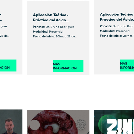
-
Aplicación Teórico
Aplicación Teórico-
Práctica del Ácido
Práctica del Ácido
Hialurónico en
Hialurónico en
igues
Ponente:
Dr. Bruno Rodr
Ponente:
Dr. Bruno Rodrigues
so
Odontología. Cur
Odontología. Curso
Modalidad:
Presencial
Modalidad:
Presencial
oz)
Presencial (Murcia
Presencial (Lisboa)
 28 de
Fecha de inicio:
viernes 
Fecha de inicio:
Sábado 29 de
noviembre
noviembre
MÁS
MÁS
ACIÓN
INFORM
INFORMACIÓN