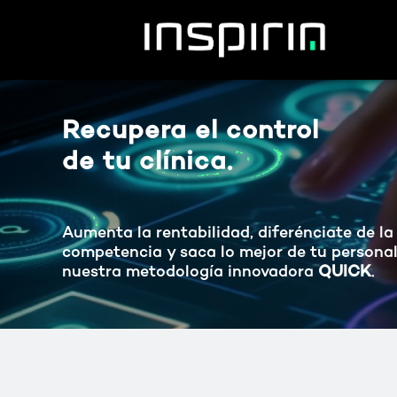
Ges
Saltar
al
For
contenido
Recupera el control
de tu clínica.
Aumenta la rentabilidad, diferénciate de la
competencia y saca lo mejor de tu persona
nuestra metodología innovadora
QUICK
.