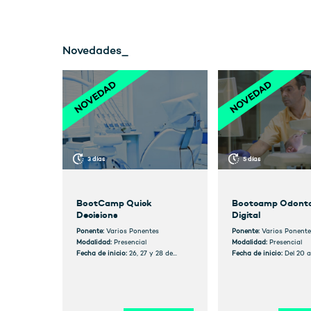
Novedades_
3 días
5 días
BootCamp Quick
Bootcamp Odonto
Decisions
Digital
Ponente:
Varios Ponentes
Ponente:
Varios Ponente
Modalidad:
Presencial
Modalidad:
Presencial
Fecha de inicio:
26, 27 y 28 de
Fecha de inicio:
Del 20 a
septiembre de 2024
mayo 2024