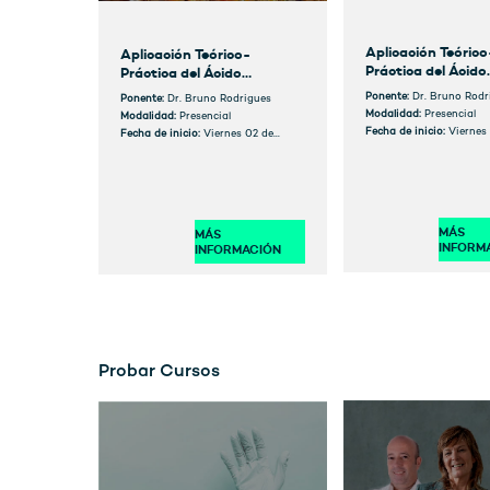
Aplicación Teórico
Aplicación Teórico-
Práctica del Ácido
Práctica del Ácido
Hialurónico en
Hialurónico en
Ponente:
Dr. Bruno Rodr
Ponente:
Dr. Bruno Rodrigues
Odontología. Cur
Odontología. Curso
Modalidad:
Presencial
Modalidad:
Presencial
Presencial (Badaj
Presencial (Madrid)
Fecha de inicio:
Viernes
Fecha de inicio:
Viernes 02 de
noviembre
febrero
MÁS
MÁS
INFORM
INFORMACIÓN
Probar Cursos