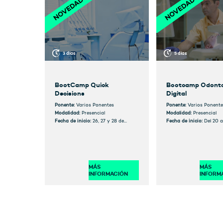
3 días
5 días
BootCamp Quick
Bootcamp Odonto
Decisions
Digital
Ponente:
Varios Ponentes
Ponente:
Varios Ponente
Modalidad:
Presencial
Modalidad:
Presencial
Fecha de inicio:
26, 27 y 28 de
Fecha de inicio:
Del 20 a
septiembre de 2024
mayo 2024
MÁS
MÁS
INFORMACIÓN
INFORM