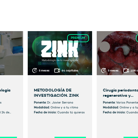
PREMIUM
5 meses
64 capítulos
5 meses
108 c
logía
METODOLOGÍA DE
Cirugía periodonta
INVESTIGACIÓN. ZINK
regenerativa y
mucogingival
s
Ponente:
Dr. Javier Serrano
Ponente:
Varios Ponente
Modalidad:
Online y a tu ritmo
Modalidad:
Online y a t
l 24 de
Fecha de inicio:
Cuando tú quieras
Fecha de inicio:
Cuando 