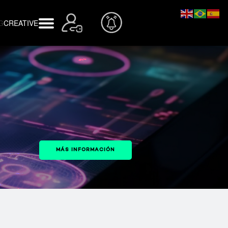
d
Inspiria
s
Quiénes Somos
G
CREATIVE
n
Blog
s
Preguntas frecuentes
a
s
MÁS INFORMACIÓN