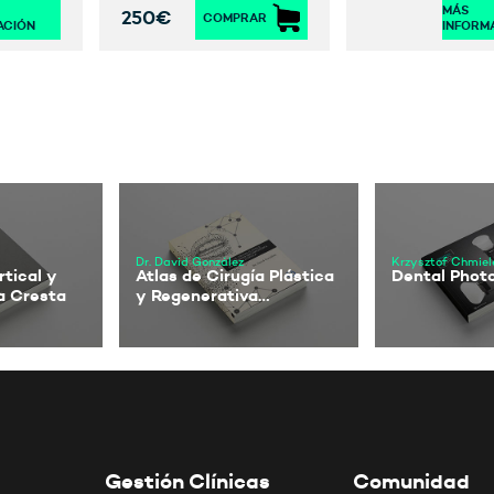
MÁS
250€
COMPRAR
ACIÓN
INFORM
Dr. David González
Krzysztof Chmiel
tical y
Atlas de Cirugía Plástica
Dental Phot
la Cresta
y Regenerativa
Implantológica en la
Zona Estética
Gestión Clínicas
Comunidad