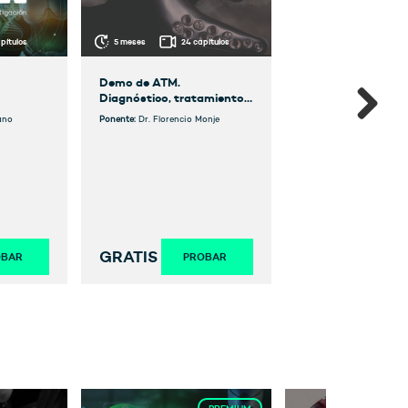
pítulos
5 meses
24 capítulos
Demo de ATM.
Diagnóstico, tratamiento
y nuevas técnicas
ano
Ponente:
Dr. Florencio Monje
quirúrgicas
GRATIS
OBAR
PROBAR