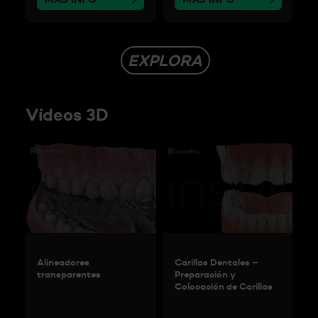
EXPLORA
Vídeos 3D
Alineadores
Carillas Dentales –
A
transparentes
Preparación y
C
Colocación de Carillas