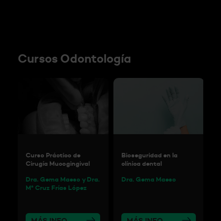
Cursos Odontología
Curso Práctico de
Bioseguridad en la
F
Cirugía Mucogingival
clínica dental
p
Dra. Gema Maeso y Dra.
Dra. Gema Maeso
D
Mª Cruz Frías López
MÁS INFO
MÁS INFO