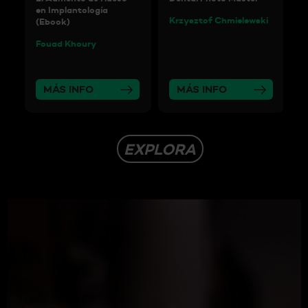
en Implantología
H
Krzysztof Chmielewski
(Ebook)
I
Fouad Khoury
MÁS INFO
MÁS INFO
EXPLORA