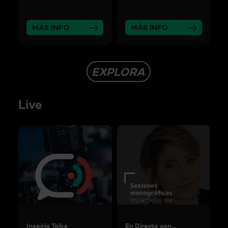
MÁS INFO
MÁS INFO
EXPLORA
Live
Inspiria Talks
En Directo con…
T