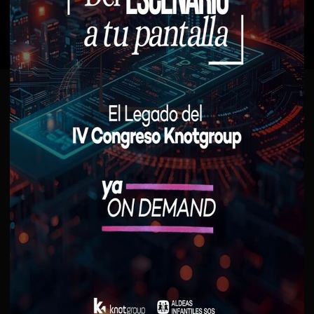
Qué encontrarás en
Inspiria
Aprende a tu ritmo
Puedes empezar cada curso cuando quieras y ver
las videoclases al ritmo que prefieras, excepto