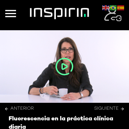
Saltar
al
¿Por qué tengo que hacer este curso?
contenido
ANTERIOR
SIGUIENTE
Fluorescencia en la práctica clínica
diaria